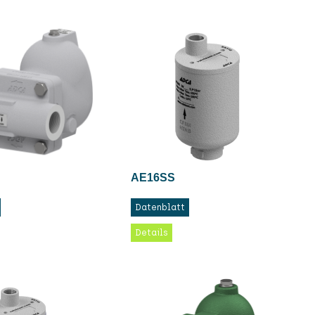
AE16SS
Datenblatt
Details