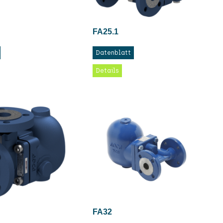
FA25.1
Datenblatt
Details
FA32