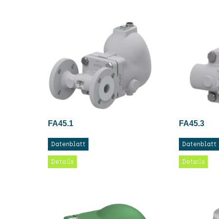
FA45.1
FA45.3
Datenblatt
Datenblatt
Details
Details