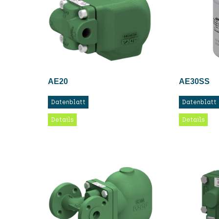
AE20
AE30SS
Datenblatt
Datenblatt
Details
Details