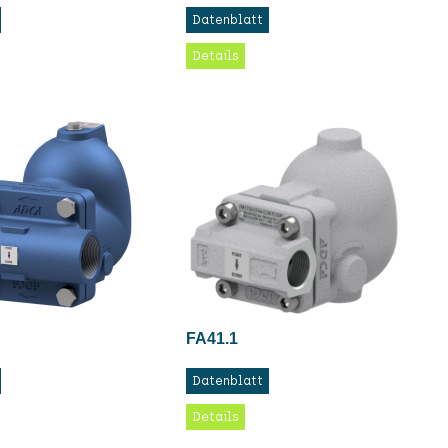
Datenblatt
Details
FA41.1
Datenblatt
Details