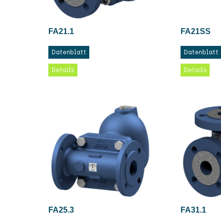
FA21.1
FA21SS
Datenblatt
Datenblatt
Details
Details
FA25.3
FA31.1