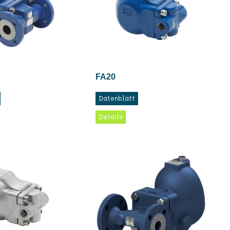
FA20
Datenblatt
Details