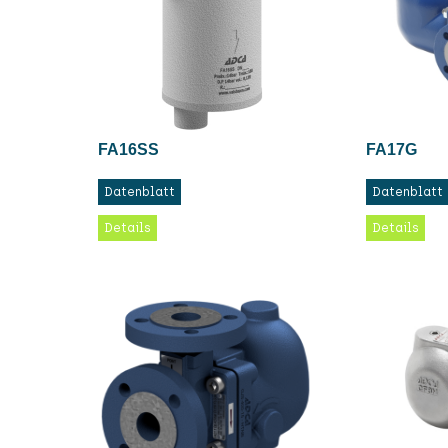
FA16SS
FA17G
Datenblatt
Datenblatt
Details
Details