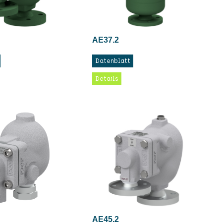
AE37.2
Datenblatt
Details
AE45.2