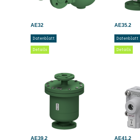
AE32
AE35.2
Datenblatt
Datenblatt
Details
Details
AE39.2
AE41.2