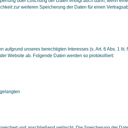
 Sperrung oder Löschung der Daten erfolgt auch dann, wenn ei
rlichkeit zur weiteren Speicherung der Daten für einen Vertragsa
n aufgrund unseres berechtigten Interesses (s. Art. 6 Abs. 1 lit
 der Website ab. Folgende Daten werden so protokolliert:
 gelangten
peichert und anschließend gelöscht. Die Speicherung der Daten