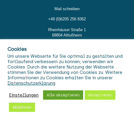
Mail schreiben
+49 (0)6205 256 8362
Rheinhäuser Straße 1
68804 Altlußheim
Cookies
Rechtliche Hinweise
Um unsere Webseite für Sie optimal zu gestalten und
fortlaufend verbessern zu können, verwenden wir
Cookies. Durch die weitere Nutzung der Webseite
Impressum
stimmen Sie der Verwendung von Cookies zu. Weitere
Informationen zu Cookies erhalten Sie in unserer
Datenschutz
Datenschutzerklärung
AGB
Einstellungen
Alle akzeptieren
Akzeptieren
Ablehnen