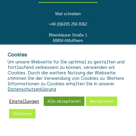
Mail schreiben
+49 (0)6205 256 8362
Rheinhäuser Straße 1
68804 Altlußheim
Cookies
Rechtliche Hinweise
Um unsere Webseite für Sie optimal zu gestalten und
fortlaufend verbessern zu können, verwenden wir
Cookies. Durch die weitere Nutzung der Webseite
Impressum
stimmen Sie der Verwendung von Cookies zu. Weitere
Informationen zu Cookies erhalten Sie in unserer
Datenschutz
Datenschutzerklärung
AGB
Einstellungen
Alle akzeptieren
Akzeptieren
Ablehnen