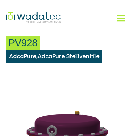
Dampf!
Navigation einbl
PV928
AdcaPure,AdcaPure Stellventile