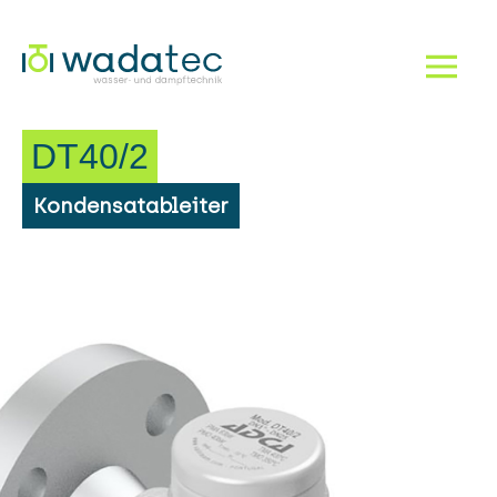
Dampf!
Navigation einbl
DT40/2
Kondensatableiter