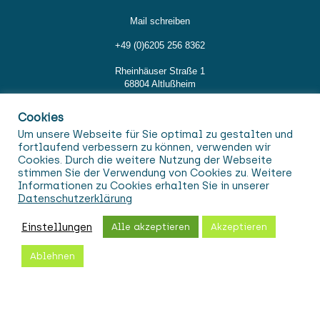
Mail schreiben
+49 (0)6205 256 8362
Rheinhäuser Straße 1
68804 Altlußheim
Cookies
Rechtliche Hinweise
Um unsere Webseite für Sie optimal zu gestalten und
fortlaufend verbessern zu können, verwenden wir
Cookies. Durch die weitere Nutzung der Webseite
Impressum
stimmen Sie der Verwendung von Cookies zu. Weitere
Informationen zu Cookies erhalten Sie in unserer
Datenschutz
Datenschutzerklärung
AGB
Einstellungen
Alle akzeptieren
Akzeptieren
Ablehnen