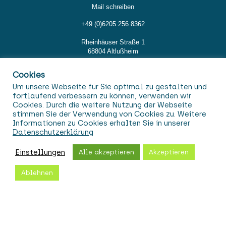
Mail schreiben
+49 (0)6205 256 8362
Rheinhäuser Straße 1
68804 Altlußheim
Cookies
Rechtliche Hinweise
Um unsere Webseite für Sie optimal zu gestalten und
fortlaufend verbessern zu können, verwenden wir
Cookies. Durch die weitere Nutzung der Webseite
Impressum
stimmen Sie der Verwendung von Cookies zu. Weitere
Informationen zu Cookies erhalten Sie in unserer
Datenschutz
Datenschutzerklärung
AGB
Einstellungen
Alle akzeptieren
Akzeptieren
Ablehnen