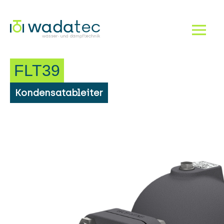
Dampf!
Navigation einbl
FLT39
Kondensatableiter