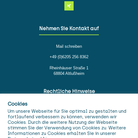
Nehmen Sie Kontakt auf
Mail schreiben
+49 (0)6205 256 8362
Rheinhäuser Straße 1
68804 Altlußheim
Rechtliche Hinweise
Cookies
Impressum
Um unsere Webseite für Sie optimal zu gestalten und
fortlaufend verbessern zu können, verwenden wir
Datenschutz
Cookies. Durch die weitere Nutzung der Webseite
stimmen Sie der Verwendung von Cookies zu. Weitere
AGB
Informationen zu Cookies erhalten Sie in unserer