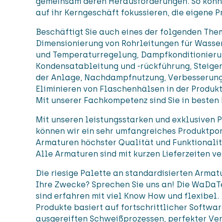
gemeinsam deren Herausforderungen. So könn
auf ihr Kerngeschäft fokussieren, die eigene P
Beschäftigt Sie auch eines der folgenden Th
Dimensionierung von Rohrleitungen für Wasser
und Temperaturregelung, Dampfkonditionieru
Kondensatableitung und -rückführung, Steiger
der Anlage, Nachdampfnutzung, Verbesserung
Eliminieren von Flaschenhälsen in der Produkt
Mit unserer Fachkompetenz sind Sie in besten
Mit unseren leistungsstarken und exklusiven
können wir ein sehr umfangreiches Produktport
Armaturen höchster Qualität und Funktionalitä
Alle Armaturen sind mit kurzen Lieferzeiten ve
Die riesige Palette an standardisierten Armat
Ihre Zwecke? Sprechen Sie uns an! Die WaDaT
sind erfahren mit viel Know How und flexibel.
Produkte basiert auf fortschrittlicher Softwa
ausgereiften Schweißprozessen, perfekter Ver