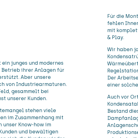
Für die Mon
fehlen Ihnen
mit komplet
& Play.
Wir haben j
Kondensatrü
 ein junges und modernes
Wärmeübert
Betrieb ihrer Anlagen für
Regelstatio
rstützt. Aber unsere
Der Arbeitse
ich von Industriearmaturen.
einer solche
Feld, gesammelt bei
Auch vor Ort
nst unserer Kunden.
Kondensatabl
temangel stehen viele
Bestand die
ngen im Zusammenhang mit
Dampfanlage
h unser Know-how im
Anlagenschä
 Kunden und bewältigen
Produktion