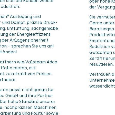
en sich die Kunden wieder
oder hohe K
roduktion.
der Vergang
emen? Auslegung und
Sie vermuten
 und Dampf, präzise Druck-
Gerne unters
ng, Entlüftung, sachgemäße
Beratungen 
ung der Energieeffizienz
Produktivitä
 der Anlagensicherheit,
Empfehlunge
ion – sprechen Sie uns an!
Reduktion v
 Händen!
Gutachten u
Zertifizier
 Partnern wie Valsteam Adca
resultieren.
folio bieten, mit
t zu attraktiven Preisen.
Vertrauen a
rfügbar.
Unternehmen
wasserdicht
uren passt nicht genau für
ec GmbH und ihre Partner
 Der hohe Standard unserer
re, hochpräzisen Maschinen,
arbeitung und Politur sowie